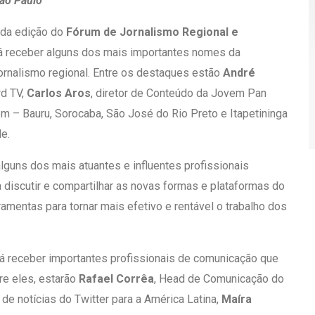
ão Paulo
nda edição do
Fórum de Jornalismo Regional e
rá receber alguns dos mais importantes nomes da
ornalismo regional. Entre os destaques estão
André
rd TV,
Carlos Aros
, diretor de Conteúdo da Jovem Pan
em – Bauru, Sorocaba, São José do Rio Preto e Itapetininga
de.
lguns dos mais atuantes e influentes profissionais
a discutir e compartilhar as novas formas e plataformas do
ramentas para tornar mais efetivo e rentável o trabalho dos
rá receber importantes profissionais de comunicação que
re eles, estarão
Rafael Corrêa
, Head de Comunicação do
s de notícias do Twitter para a América Latina,
Maíra