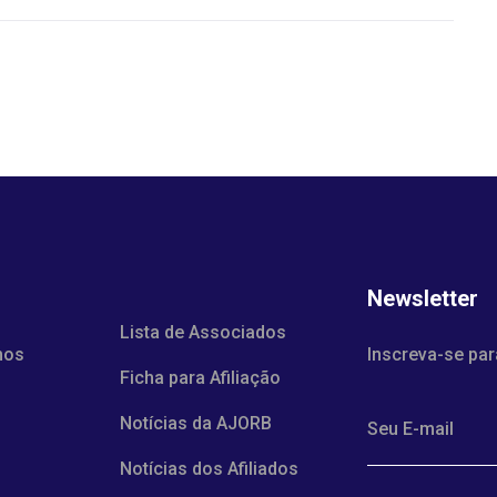
Newsletter
Lista de Associados
mos
Inscreva-se par
Ficha para Afiliação
Notícias da AJORB
Notícias dos Afiliados