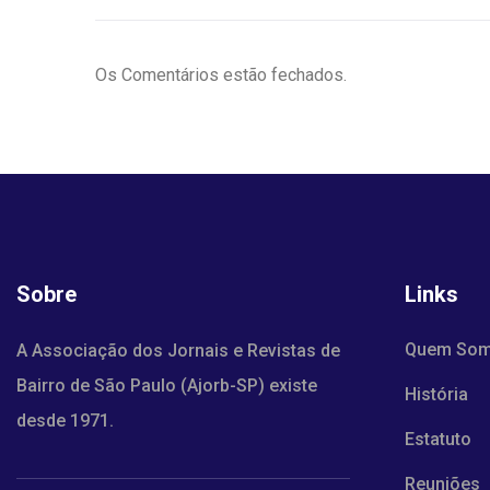
Os Comentários estão fechados.
Sobre
Links
Quem So
A Associação dos Jornais e Revistas de
Bairro de São Paulo (Ajorb-SP) existe
História
desde 1971.
Estatuto
Reuniões