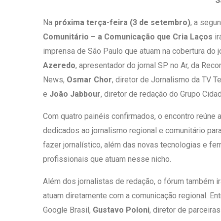
S
Na
próxima terça-feira (3 de setembro)
, a segu
Comunitário – a Comunicação que Cria Laços
i
imprensa de São Paulo que atuam na cobertura do j
Azeredo
, apresentador do jornal SP no Ar, da Reco
News,
Osmar Chor
, diretor de Jornalismo da TV T
e
João Jabbour
, diretor de redação do Grupo Cida
Com quatro painéis confirmados, o encontro reúne a
dedicados ao jornalismo regional e comunitário par
fazer jornalístico, além das novas tecnologias e fer
profissionais que atuam nesse nicho.
Além dos jornalistas de redação, o fórum também i
atuam diretamente com a comunicação regional. Ent
Google Brasil,
Gustavo Poloni
, diretor de parceira